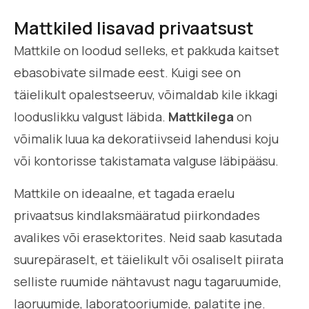
Mattkiled lisavad privaatsust
Mattkile on loodud selleks, et pakkuda kaitset
ebasobivate silmade eest. Kuigi see on
täielikult opalestseeruv, võimaldab kile ikkagi
looduslikku valgust läbida.
Mattkilega
on
võimalik luua ka dekoratiivseid lahendusi koju
või kontorisse takistamata valguse läbipääsu.
Mattkile on ideaalne, et tagada eraelu
privaatsus kindlaksmääratud piirkondades
avalikes või erasektorites. Neid saab kasutada
suurepäraselt, et täielikult või osaliselt piirata
selliste ruumide nähtavust nagu tagaruumide,
laoruumide, laboratooriumide, palatite jne.