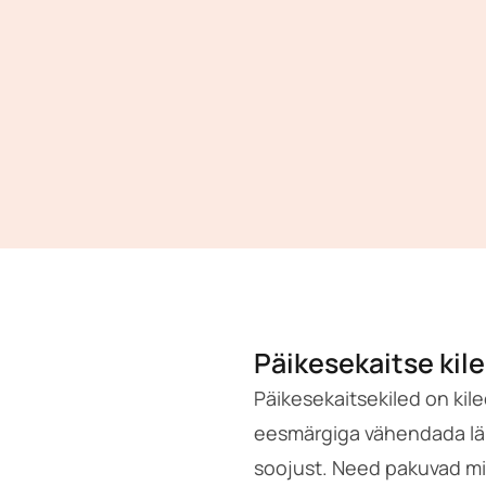
Päikesekaitse kil
Päikesekaitsekiled on kil
eesmärgiga vähendada läbi
soojust. Need pakuvad mit