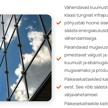
Vähendavad kuumust: 
klaasi tungivat infrap
põhjustab hoone sise
säästa energiakulusi
vähendamisega.
Parandavad mugavust
pimestavat valgust j
kuumust ja ebamugav
mugavamaks ja produ
Päikesekaitsekiled ka
eest. See võib säästa
väljavahetamisel.
Päikesekaitsekile kai