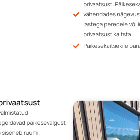
privaatsust: Päikesek
vähendades nägevust v
lastega peredele või 
privaatsust kaitsta.
Päikesekaitsekile par
privaatsust
valmistatud
eegeldavad päikesevalgust
s siseneb ruumi.