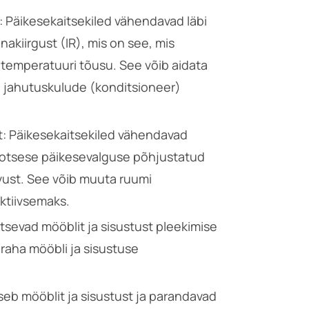
Päikesekaitsekiled vähendavad läbi
unakiirgust (IR), mis on see, mis
temperatuuri tõusu. See võib aidata
d jahutuskulude (konditsioneer)
: Päikesekaitsekiled vähendavad
a otsese päikesevalguse põhjustatud
ust. See võib muuta ruumi
ktiivsemaks.
itsevad mööblit ja sisustust pleekimise
 raha mööbli ja sisustuse
tseb mööblit ja sisustust ja parandavad