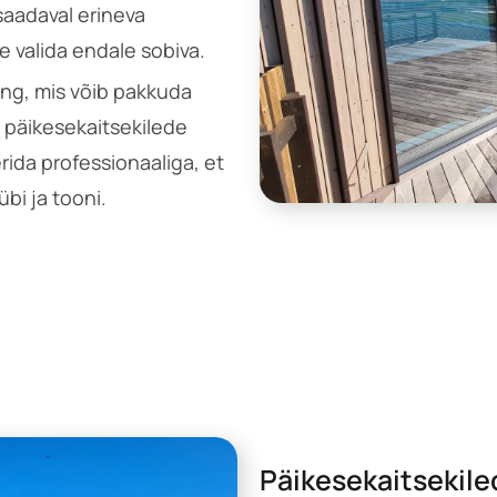
saadaval erineva
e valida endale sobiva.
ing, mis võib pakkuda
d päikesekaitsekilede
rida professionaaliga, et
bi ja tooni.
Päikesekaitsekiled