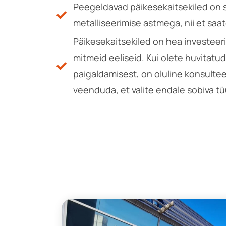
Peegeldavad päikesekaitsekiled on 
metalliseerimise astmega, nii et saat
Päikesekaitsekiled on hea investeer
mitmeid eeliseid. Kui olete huvitatu
paigaldamisest, on oluline konsultee
veenduda, et valite endale sobiva tüü