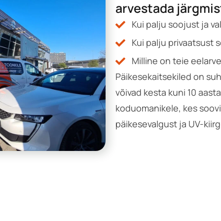
arvestada järgmis
Kui palju soojust ja v
Kui palju privaatsust 
Milline on teie eelarv
Päikesekaitsekiled on suh
võivad kesta kuni 10 aast
koduomanikele, kes soovi
päikesevalgust ja UV-kiir