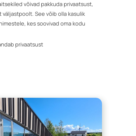
aitsekiled võivad pakkuda privaatsust,
äljastpoolt. See võib olla kasulik
inimestele, kes soovivad oma kodu
andab privaatsust