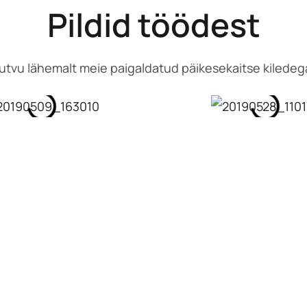
Pildid töödest
utvu lähemalt meie paigaldatud päikesekaitse kiledeg