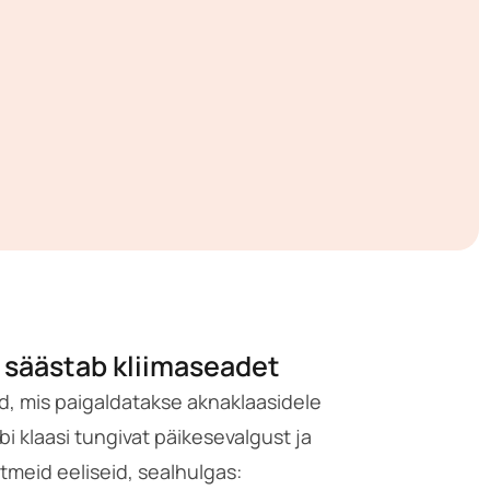
e säästab kliimaseadet
ed, mis paigaldatakse aknaklaasidele
 klaasi tungivat päikesevalgust ja
meid eeliseid, sealhulgas: