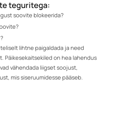
te teguritega:
algust soovite blokeerida?
soovite?
e?
teliselt lihtne paigaldada ja need
at. Päikesekaitsekiled on hea lahendus
vad vähendada liigset soojust,
gust, mis siseruumidesse pääseb.