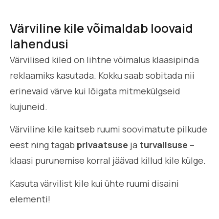
Värviline kile võimaldab loovaid
lahendusi
Värvilised kiled on lihtne võimalus klaasipinda
reklaamiks kasutada. Kokku saab sobitada nii
erinevaid värve kui lõigata mitmekülgseid
kujuneid.
Värviline kile kaitseb ruumi soovimatute pilkude
eest ning tagab
privaatsuse
ja
turvalisuse
–
klaasi purunemise korral jäävad killud kile külge.
Kasuta värvilist kile kui ühte ruumi disaini
elementi!